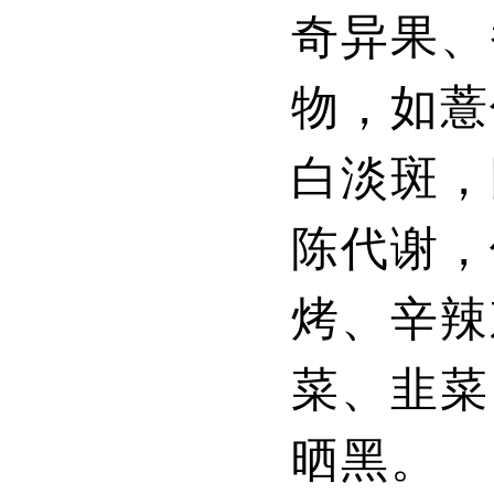
奇异果、
物，如薏
白淡斑，
陈代谢，
烤、辛辣
菜、韭菜
晒黑。