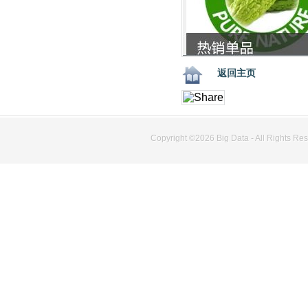
返回主页
Copyright ©2026
Big Data
- All Rights Re